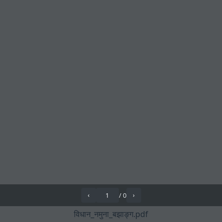
/
0
‹
›
विधान_नमुना_बझाङ्ग.pdf