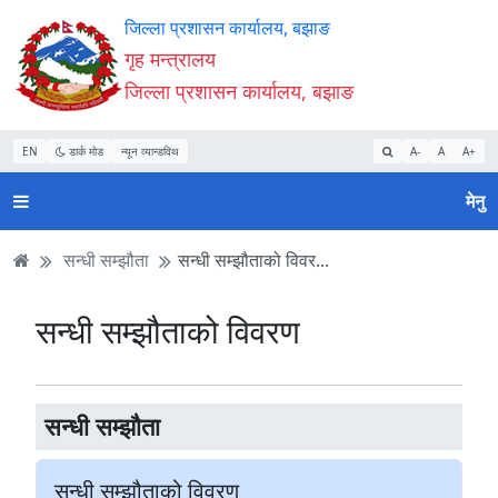
Accessibility
मुख्य
मुख्य
वेबसाइट
जिल्ला प्रशासन कार्यालय, बझाङ
Mode
सामाग्री
नेभिगेसन
खोजमा
गृह मन्त्रालय
सुरु
पढ्नुहाेस्
पढ्नुहाेस्
जानुहोस्
जिल्ला प्रशासन कार्यालय, बझाङ
गर्नुहोस्
EN
डार्क मोड
न्यून व्यान्डविथ
A-
A
A+
मेनु
सन्धी सम्झौता
सन्धी सम्झौताको विवर...
सन्धी सम्झौताको विवरण
सन्धी सम्झौता
सन्धी सम्झौताको विवरण