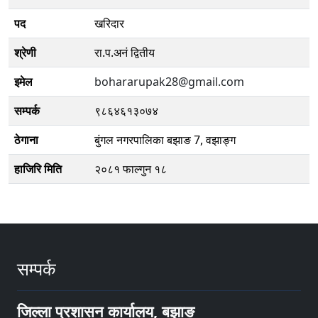
पद
खरिदार
श्रेणी
रा.प.अनं द्वितीय
इमेल
bohararupak28@gmail.com
सम्पर्क
९८६४६१३०७४
ठेगाना
बुंगल नगरपालिका बझाङ 7, वझाङ्ग
हाजिरि मिति
२०८१ फाल्गुन १८
सम्पर्क
जिल्ला प्रशासन कार्यालय, बझाङ