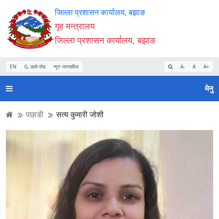
Accessibility
मुख्य
मुख्य
वेबसाइट
जिल्ला प्रशासन कार्यालय, बझाङ
Mode
सामाग्री
नेभिगेसन
खोजमा
गृह मन्त्रालय
सुरु
पढ्नुहाेस्
पढ्नुहाेस्
जानुहोस्
जिल्ला प्रशासन कार्यालय, बझाङ
गर्नुहोस्
EN
डार्क मोड
न्यून व्यान्डविथ
A-
A
A+
मेनु
पछाडी
सत्य कुमारी जोशी