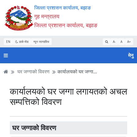
Accessibility
मुख्य
मुख्य
वेबसाइट
जिल्ला प्रशासन कार्यालय, बझाङ
Mode
सामाग्री
नेभिगेसन
खोजमा
गृह मन्त्रालय
सुरु
पढ्नुहाेस्
पढ्नुहाेस्
जानुहोस्
जिल्ला प्रशासन कार्यालय, बझाङ
गर्नुहोस्
EN
डार्क मोड
न्यून व्यान्डविथ
A-
A
A+
मेनु
घर जग्गाको विवरण
कार्यालयको घर जग्गा...
कार्यालयको घर जग्गा लगायतको अचल
सम्पत्तिको विवरण
घर जग्गाको विवरण