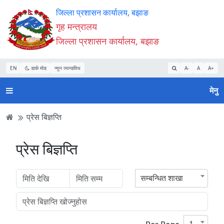
Accessibility
मुख्य
मुख्य
वेबसाइट
जिल्ला प्रशासन कार्यालय, बझाङ
Mode
सामाग्री
नेभिगेसन
खोजमा
गृह मन्त्रालय
सुरु
पढ्नुहाेस्
पढ्नुहाेस्
जानुहोस्
जिल्ला प्रशासन कार्यालय, बझाङ
गर्नुहोस्
EN
डार्क मोड
न्यून व्यान्डविथ
A-
A
A+
मेनु
प्रेस बिज्ञप्ति
प्रेस बिज्ञप्ति
सम्बन्धित शाखा