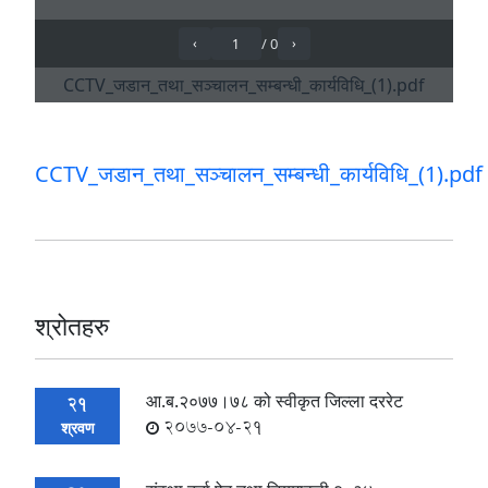
CCTV_जडान_तथा_सञ्चालन_सम्बन्धी_कार्यविधि_(1).pdf
श्रोतहरु
आ.ब.२०७७।७८ को स्वीकृत जिल्ला दररेट
21
2077-04-21
श्रवण