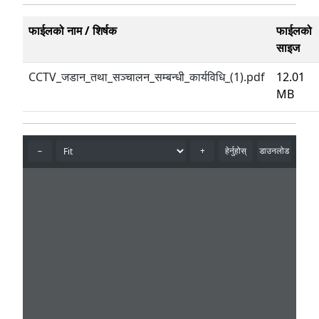
फाईलको नाम / शिर्षक
फाईलको
साइज
CCTV_जडान_तथा_सञ्चालन_सम्बन्धी_कार्यविधि_(1).pdf
12.01
MB