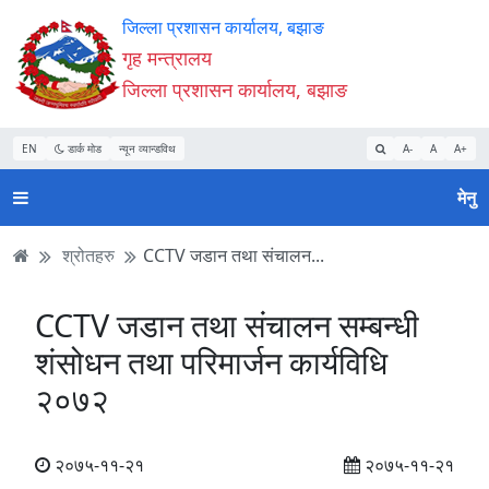
Accessibility
मुख्य
मुख्य
वेबसाइट
जिल्ला प्रशासन कार्यालय, बझाङ
Mode
सामाग्री
नेभिगेसन
खोजमा
गृह मन्त्रालय
सुरु
पढ्नुहाेस्
पढ्नुहाेस्
जानुहोस्
जिल्ला प्रशासन कार्यालय, बझाङ
गर्नुहोस्
EN
डार्क मोड
न्यून व्यान्डविथ
A-
A
A+
मेनु
श्रोतहरु
CCTV जडान तथा संचालन...
CCTV जडान तथा संचालन सम्बन्धी
शंसोधन तथा परिमार्जन कार्यविधि
२०७२
२०७५-११-२१
२०७५-११-२१