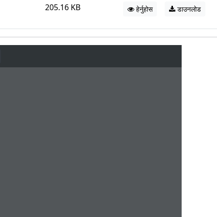
205.16 KB
हेर्नुहोस
डाउनलोड