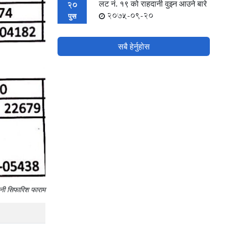
लट नं. १९ को राहदानी वुझ्न आउने बारे
20
2075-09-20
पुस
सबै हेर्नुहोस
ानी सिफारिश फाराम