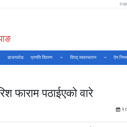
Engl
बझाङ
डाउनलोड
प्रगति विवरण
विपद् व्यवस्थापन
ऐन नियम
रिश फाराम पठाईएको वारे
2