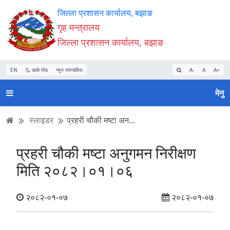
Accessibility
मुख्य
मुख्य
वेबसाइट
जिल्ला प्रशासन कार्यालय, बझाङ
Mode
सामाग्री
नेभिगेसन
खोजमा
गृह मन्त्रालय
सुरु
पढ्नुहाेस्
पढ्नुहाेस्
जानुहोस्
जिल्ला प्रशासन कार्यालय, बझाङ
गर्नुहोस्
EN
डार्क मोड
न्यून व्यान्डविथ
A-
A
A+
मेनु
स्लाइडर
प्रहरी चौकी मष्टा अन...
प्रहरी चौकी मष्टा अनुगमन निरीक्षण
मिति २०८२।०१।०६
२०८२-०१-०७
२०८२-०१-०७