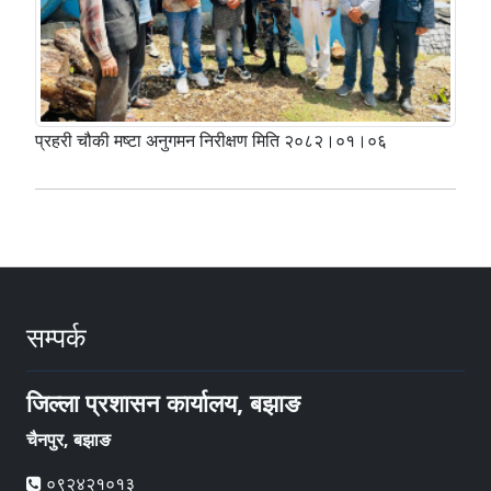
प्रहरी चौकी मष्टा अनुगमन निरीक्षण मिति २०८२।०१।०६
सम्पर्क
जिल्ला प्रशासन कार्यालय, बझाङ
चैनपुर, बझाङ
०९२४२१०१३