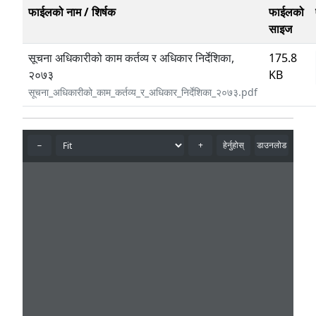
फाईलको नाम / शिर्षक
फाईलको
साइज
सूचना अधिकारीको काम कर्तव्य र अधिकार निर्देशिका,
175.8
२०७३
KB
सूचना_अधिकारीको_काम_कर्तव्य_र_अधिकार_निर्देशिका_२०७३.pdf