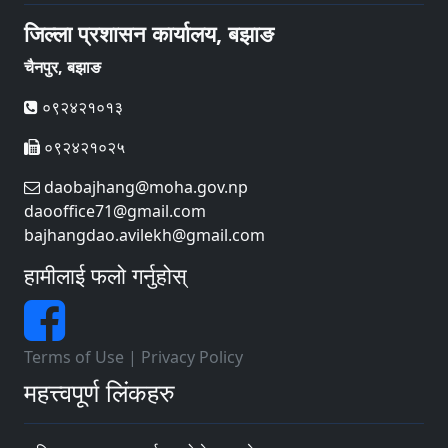
जिल्ला प्रशासन कार्यालय, बझाङ
चैनपुर, बझाङ
०९२४२१०१३
०९२४२१०२५
daobajhang@moha.gov.np
daooffice71@gmail.com
bajhangdao.avilekh@gmail.com
हामीलाई फलो गर्नुहोस्
Terms of Use
|
Privacy Policy
महत्त्वपूर्ण लिंकहरु