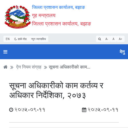
Accessibility
मुख्य
मुख्य
वेबसाइट
जिल्ला प्रशासन कार्यालय, बझाङ
Mode
सामाग्री
नेभिगेसन
खोजमा
गृह मन्त्रालय
सुरु
पढ्नुहाेस्
पढ्नुहाेस्
जानुहोस्
जिल्ला प्रशासन कार्यालय, बझाङ
गर्नुहोस्
EN
डार्क मोड
न्यून व्यान्डविथ
A-
A
A+
मेनु
ऐन नियम संग्रह
सूचना अधिकारीको काम...
सूचना अधिकारीको काम कर्तव्य र
अधिकार निर्देशिका, २०७३
2075-09-11
2075-09-11