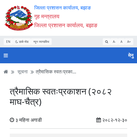
Accessibility
मुख्य
मुख्य
वेबसाइट
जिल्ला प्रशासन कार्यालय, बझाङ
Mode
सामाग्री
नेभिगेसन
खोजमा
गृह मन्त्रालय
सुरु
पढ्नुहाेस्
पढ्नुहाेस्
जानुहोस्
जिल्ला प्रशासन कार्यालय, बझाङ
गर्नुहोस्
EN
डार्क मोड
न्यून व्यान्डविथ
A-
A
A+
मेनु
सूचना
त्रैमासिक स्वतःप्रका...
त्रैमासिक स्वतःप्रकाशन (२०८२
माघ-चैत्र)
३ महिना अगाडी
२०८२-१२-३०