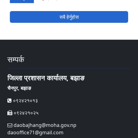
सबै हेर्नुहोस
सम्पर्क
जिल्ला प्रशासन कार्यालय, बझाङ
चैनपुर, बझाङ
०९२४२१०१३
०९२४२१०२५
daobajhang@moha.gov.np
daooffice71@gmail.com