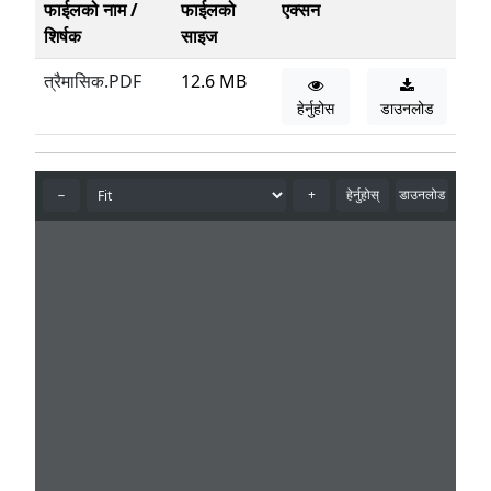
फाईलको नाम /
फाईलको
एक्सन
शिर्षक
साइज
त्रैमासिक.PDF
12.6 MB
हेर्नुहोस
डाउनलोड