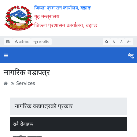
Accessibility
मुख्य
मुख्य
वेबसाइट
जिल्ला प्रशासन कार्यालय, बझाङ
Mode
सामाग्री
नेभिगेसन
खोजमा
गृह मन्त्रालय
सुरु
पढ्नुहाेस्
पढ्नुहाेस्
जानुहोस्
जिल्ला प्रशासन कार्यालय, बझाङ
गर्नुहोस्
EN
डार्क मोड
न्यून व्यान्डविथ
A-
A
A+
मेनु
नागरिक वडापत्र
Services
नागरिक वडापत्रको प्रकार
सबै सेवाहरू