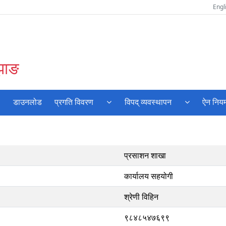
Engl
बझाङ
डाउनलोड
प्रगति विवरण
विपद् व्यवस्थापन
ऐन नियम
प्रसाशन शाखा
कार्यालय सहयोगी
श्रेणी विहिन
९८४८५४७६९९