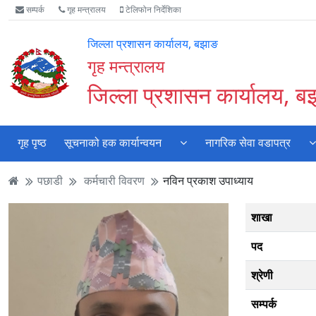
Accessibility
मुख्य
मुख्य
वेबसाइट
सम्पर्क
गृह मन्त्रालय
टेलिफोन निर्देशिका
Mode
सामाग्री
नेभिगेसन
खोजमा
सुरु
पढ्नुहाेस्
पढ्नुहाेस्
जानुहोस्
जिल्ला प्रशासन कार्यालय, बझाङ
गर्नुहोस्
गृह मन्त्रालय
जिल्ला प्रशासन कार्यालय, 
गृह पृष्ठ
सूचनाको हक कार्यान्वयन
नागरिक सेवा वडापत्र
पछाडी
कर्मचारी विवरण
नविन प्रकाश उपाध्याय
शाखा
पद
श्रेणी
सम्पर्क