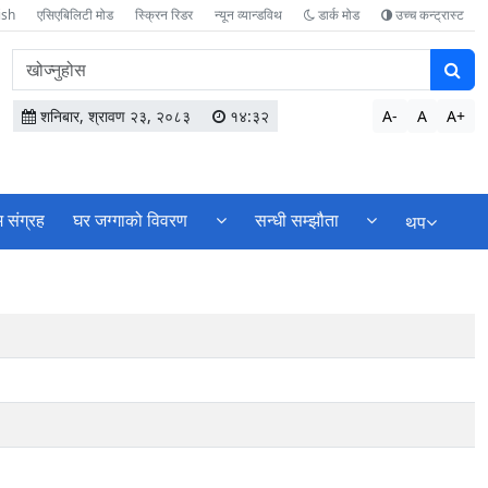
ish
एसिएबिलिटी मोड
स्क्रिन रिडर
न्यून व्यान्डविथ
डार्क मोड
उच्च कन्ट्रास्ट
वेबसाइटमा
सामग्री
खोज्नुहोस
शनिबार, श्रावण २३, २०८३
१४:३२
A-
A
A+
 संग्रह
घर जग्गाको विवरण
सन्धी सम्झौता
थप