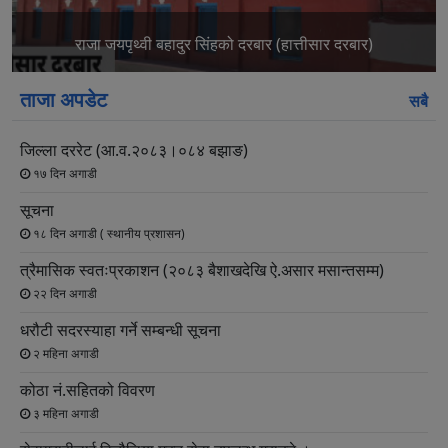
माननीय प्रदेश प्रमुख नजिर मियाँज्यूको बझाङ भ्रमण
ताजा अपडेट
सबै
जिल्ला दररेट (आ.व.२०८३।०८४ बझाङ)
१७ दिन अगाडी
सूचना
१८ दिन अगाडी ( स्थानीय प्रशासन)
त्रैमासिक स्वतःप्रकाशन (२०८३ बैशाखदेखि ऐ.असार मसान्तसम्म)
२२ दिन अगाडी
धरौटी सदरस्याहा गर्ने सम्बन्धी सूचना
२ महिना अगाडी
कोठा नं.सहितको विवरण
३ महिना अगाडी