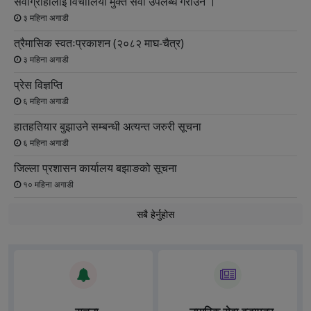
सेवाग्राहीलाई विचौलिया मुक्त सेवा उपलब्ध गराउने ।
३ महिना अगाडी
त्रैमासिक स्वतःप्रकाशन (२०८२ माघ-चैत्र)
३ महिना अगाडी
प्रेस विज्ञप्ति
६ महिना अगाडी
हातहतियार बुझाउने सम्बन्धी अत्यन्त जरुरी सूचना
६ महिना अगाडी
जिल्ला प्रशासन कार्यालय बझाङको सूचना
१० महिना अगाडी
सबै हेर्नुहोस