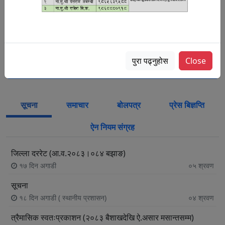
९८५८४८२०२६)
कम्प्यूटर अपरेटर
पुरा पढ्नुहोस
Close
कर्मचारी विवरण
सूचना
समाचार
बोलपत्र
प्रेस बिज्ञप्ति
ऐन नियम संग्रह
जिल्ला दररेट (आ.व.२०८३।०८४ बझाङ)
१७ दिन अगाडी
०५
श्रवण
सूचना
१८ दिन अगाडी
( स्थानीय प्रशासन)
०४
श्रवण
त्रैमासिक स्वतःप्रकाशन (२०८३ बैशाखदेखि ऐ.असार मसान्तसम्म)