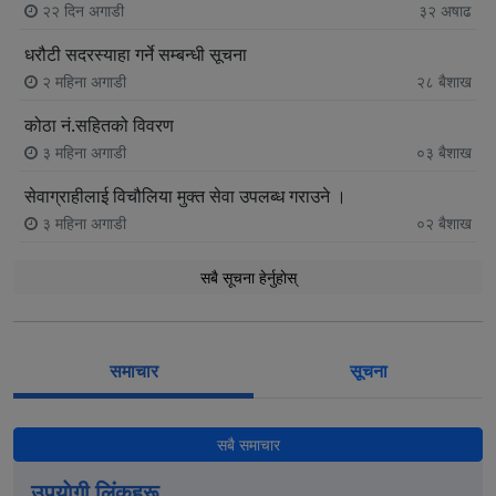
२२ दिन अगाडी
३२
अषाढ
धरौटी सदरस्याहा गर्ने सम्बन्धी सूचना
२ महिना अगाडी
२८
बैशाख
कोठा नं.सहितको विवरण
३ महिना अगाडी
०३
बैशाख
सेवाग्राहीलाई विचौलिया मुक्त सेवा उपलब्ध गराउने ।
३ महिना अगाडी
०२
बैशाख
सबै सूचना हेर्नुहाेस्
समाचार
सूचना
सबै समाचार
उपयाेगी लिंकहरू