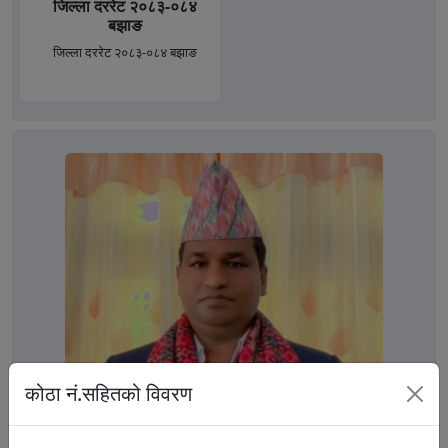
जिल्ला दररेट २०८३-०८४
बझाङ
जिल्ला दररेट २०८३-०८४ बझाङ
कोठा नं.सहितको विवरण