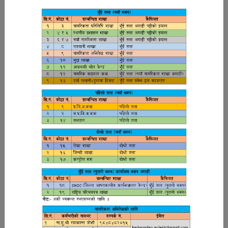
मुकेश कुमार केशरी
प्रमुख जिल्ला अधिकारी
सत्य कुमारी जोशी
सहायक प्रमुख जिल्ला अधिकारी
सूचना अधिकारी
९८५८४४७४७७
भीष्मराज जोशी ९८५२८५२०३४
लेखापाल
नन्द बहादुर धामी (विपद् सम्पर्क व्यक्ति